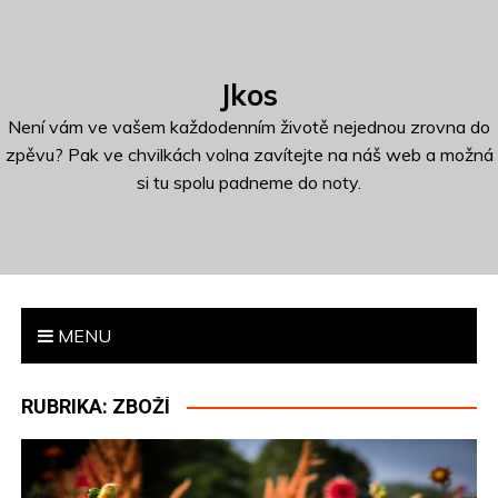
S
k
i
Jkos
p
t
Není vám ve vašem každodenním životě nejednou zrovna do
o
zpěvu? Pak ve chvilkách volna zavítejte na náš web a možná
c
si tu spolu padneme do noty.
o
n
t
e
n
MENU
t
RUBRIKA:
ZBOŽÍ