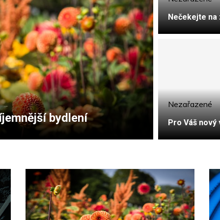
Nečekejte na
Zboží
Nezařazené
íjemnější bydlení
Hadice k 
Pro Váš nový 