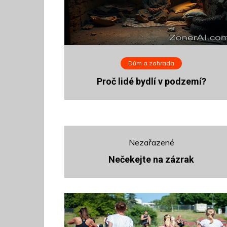
Dům a zahrada
Proč lidé bydlí v podzemí?
Nezařazené
Nečekejte na zázrak