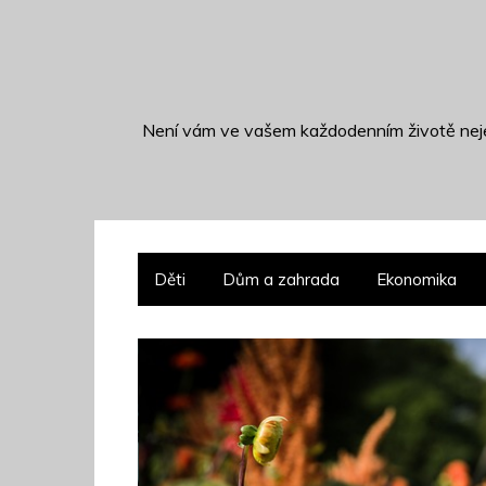
S
k
i
p
t
Není vám ve vašem každodenním životě neje
o
c
o
n
t
Děti
Dům a zahrada
Ekonomika
e
n
t