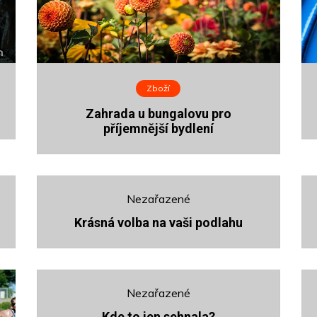
Zboží
Zahrada u bungalovu pro
příjemnější bydlení
Nezařazené
Krásná volba na vaši podlahu
Nezařazené
Kde to jen sehnala?