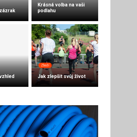
Krásná volba na vaši
 zázrak
podlahu
Zboží
bazénu
vzhled
Jak zlepšit svůj život