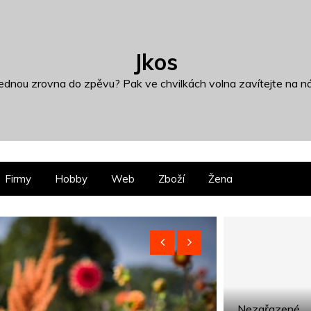
Jkos
dnou zrovna do zpěvu? Pak ve chvilkách volna zavítejte na ná
Firmy
Hobby
Web
Zboží
Žena
Nezařazené