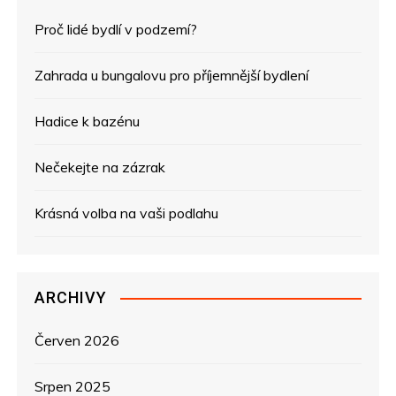
a
Proč lidé bydlí v podzemí?
c
e
Zahrada u bungalovu pro příjemnější bydlení
p
Hadice k bazénu
r
Nečekejte na zázrak
o
Krásná volba na vaši podlahu
p
ř
ARCHIVY
í
s
Červen 2026
p
Srpen 2025