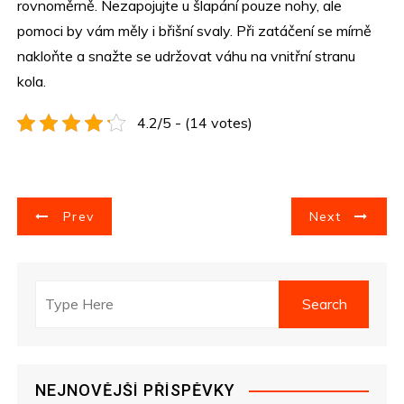
rovnoměrně. Nezapojujte u šlapání pouze nohy, ale
pomoci by vám měly i břišní svaly. Při zatáčení se mírně
nakloňte a snažte se udržovat váhu na vnitřní stranu
kola.
4.2/5 - (14 votes)
N
Prev
Next
a
v
i
g
NEJNOVĚJŠÍ PŘÍSPĚVKY