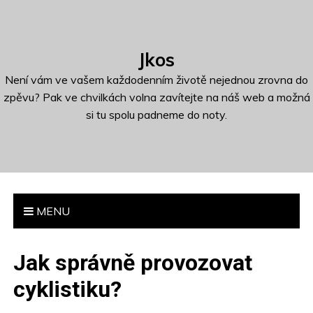
S
k
i
Jkos
p
t
Není vám ve vašem každodenním životě nejednou zrovna do
o
zpěvu? Pak ve chvilkách volna zavítejte na náš web a možná
c
si tu spolu padneme do noty.
o
n
t
e
n
MENU
t
Jak správně provozovat
cyklistiku?