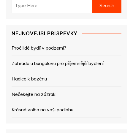
v
i
g
NEJNOVĚJŠÍ PŘÍSPĚVKY
a
Proč lidé bydlí v podzemí?
c
e
Zahrada u bungalovu pro příjemnější bydlení
p
Hadice k bazénu
r
Nečekejte na zázrak
o
Krásná volba na vaši podlahu
p
ř