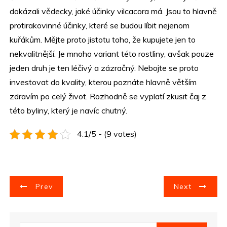
dokázali vědecky, jaké účinky vilcacora má. Jsou to hlavně
protirakovinné účinky, které se budou líbit nejenom
kuřákům. Mějte proto jistotu toho, že kupujete jen to
nekvalitnější. Je mnoho variant této rostliny, avšak pouze
jeden druh je ten léčivý a zázračný. Nebojte se proto
investovat do kvality, kterou poznáte hlavně větším
zdravím po celý život. Rozhodně se vyplatí zkusit čaj z
této byliny, který je navíc chutný.
4.1/5 - (9 votes)
N
Prev
Next
a