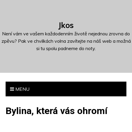
S
k
i
Jkos
p
t
Není vám ve vašem každodenním životě nejednou zrovna do
o
zpěvu? Pak ve chvilkách volna zavítejte na náš web a možná
c
si tu spolu padneme do noty.
o
n
t
e
n
MENU
t
Bylina, která vás ohromí