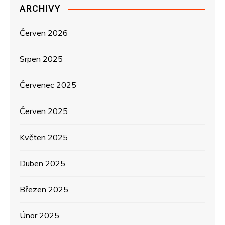
ARCHIVY
í
s
Červen 2026
p
Srpen 2025
ě
Červenec 2025
v
Červen 2025
e
Květen 2025
k
Duben 2025
Březen 2025
Únor 2025