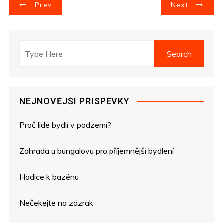
N
Prev
Next
a
v
i
g
NEJNOVĚJŠÍ PŘÍSPĚVKY
a
Proč lidé bydlí v podzemí?
c
e
Zahrada u bungalovu pro příjemnější bydlení
p
Hadice k bazénu
r
Nečekejte na zázrak
o