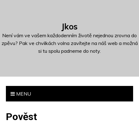
S
k
i
Jkos
p
t
Není vám ve vašem každodenním životě nejednou zrovna do
o
zpěvu? Pak ve chvilkách volna zavítejte na náš web a možná
c
si tu spolu padneme do noty.
o
n
t
e
n
MENU
t
Pověst