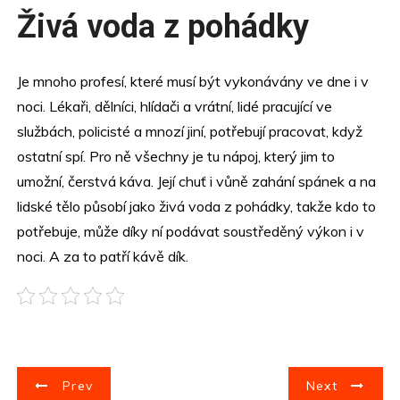
Živá voda z pohádky
Je mnoho profesí, které musí být vykonávány ve dne i v
noci. Lékaři, dělníci, hlídači a vrátní, lidé pracující ve
službách, policisté a mnozí jiní, potřebují pracovat, když
ostatní spí. Pro ně všechny je tu nápoj, který jim to
umožní,
čerstvá káva
. Její chuť i vůně zahání spánek a na
lidské tělo působí jako živá voda z pohádky, takže kdo to
potřebuje, může díky ní podávat soustředěný výkon i v
noci. A za to patří kávě dík.
N
Prev
Next