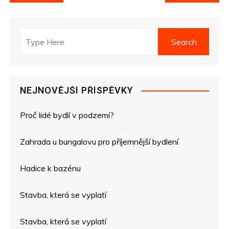
a
v
i
g
NEJNOVĚJŠÍ PŘÍSPĚVKY
a
Proč lidé bydlí v podzemí?
c
e
Zahrada u bungalovu pro příjemnější bydlení
p
Hadice k bazénu
r
Stavba, která se vyplatí
o
Stavba, která se vyplatí