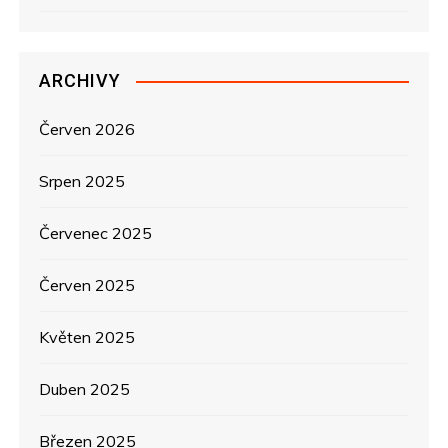
p
ř
ARCHIVY
í
s
Červen 2026
p
Srpen 2025
ě
Červenec 2025
v
Červen 2025
e
Květen 2025
k
Duben 2025
Březen 2025