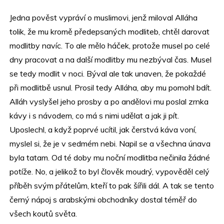
Jedna pověst vypráví o muslimovi, jenž miloval Alláha
tolik, že mu kromě předepsaných modliteb, chtěl darovat
modlitby navíc. To ale mělo háček, protože musel po celé
dny pracovat a na další modlitby mu nezbýval čas. Musel
se tedy modlit v noci. Býval ale tak unaven, že pokaždé
při modlitbě usnul. Prosil tedy Alláha, aby mu pomohl bdít.
Alláh vyslyšel jeho prosby a po andělovi mu poslal zrnka
kávy i s návodem, co má s nimi udělat a jak ji pít.
Uposlechl, a když poprvé ucítil, jak čerstvá káva voní,
myslel si, že je v sedmém nebi. Napil se a všechna únava
byla tatam. Od té doby mu noční modlitba nečinila žádné
potíže. No, a jelikož to byl člověk moudrý, vypověděl celý
příběh svým přátelům, kteří to pak šířili dál. A tak se tento
černý nápoj s arabskými obchodníky dostal téměř do
všech koutů světa.