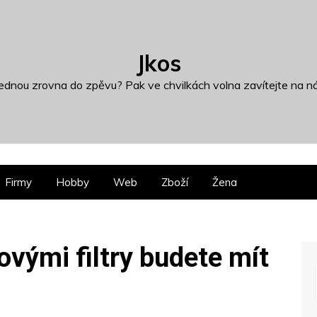
Jkos
dnou zrovna do zpěvu? Pak ve chvilkách volna zavítejte na ná
Firmy
Hobby
Web
Zboží
Žena
vými filtry budete mít