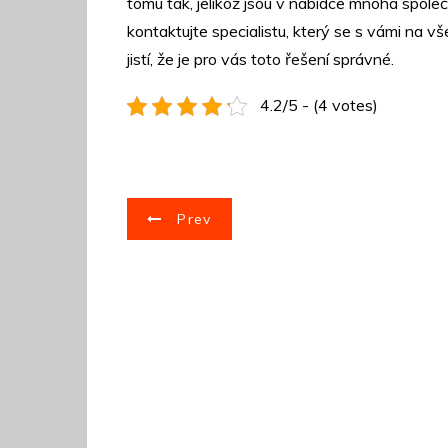
tomu tak, jelikož jsou v nabídce mnoha spole
kontaktujte specialistu, který se s vámi na 
jistí, že je pro vás toto řešení správné.
4.2/5 - (4 votes)
N
Prev
a
v
i
g
a