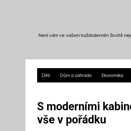
S
k
i
p
t
Není vám ve vašem každodenním životě neje
o
c
o
n
t
Děti
Dům a zahrada
Ekonomika
e
n
t
S moderními kabino
vše v pořádku