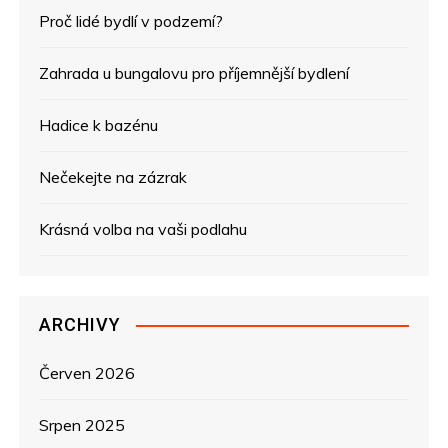
Proč lidé bydlí v podzemí?
c
e
Zahrada u bungalovu pro příjemnější bydlení
p
Hadice k bazénu
r
Nečekejte na zázrak
o
Krásná volba na vaši podlahu
p
ř
ARCHIVY
í
s
Červen 2026
p
Srpen 2025