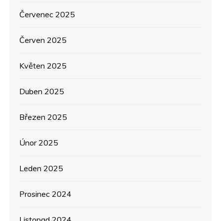
ě
Červenec 2025
v
Červen 2025
e
Květen 2025
k
Duben 2025
Březen 2025
Únor 2025
Leden 2025
Prosinec 2024
Listopad 2024