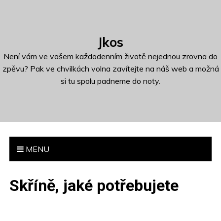
S
k
i
Jkos
p
t
Není vám ve vašem každodenním životě nejednou zrovna do
o
zpěvu? Pak ve chvilkách volna zavítejte na náš web a možná
c
si tu spolu padneme do noty.
o
n
t
e
n
MENU
t
Skříně, jaké potřebujete