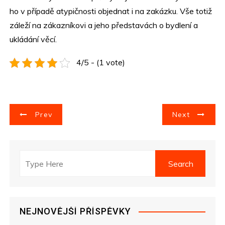
ho v případě atypičnosti objednat i na zakázku. Vše totiž
záleží na zákazníkovi a jeho představách o bydlení a
ukládání věcí.
4/5 - (1 vote)
N
Prev
Next
a
v
i
g
NEJNOVĚJŠÍ PŘÍSPĚVKY
a