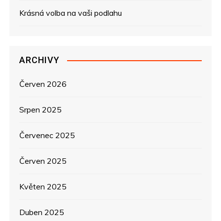
o
Krásná volba na vaši podlahu
p
ř
ARCHIVY
í
s
Červen 2026
p
Srpen 2025
ě
Červenec 2025
v
Červen 2025
e
Květen 2025
k
Duben 2025