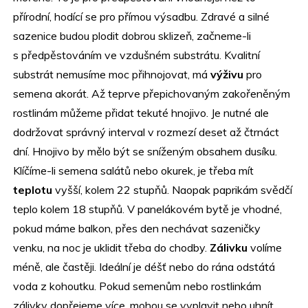
přírodní, hodící se pro přímou výsadbu. Zdravé a silné
sazenice budou plodit dobrou sklizeň, začneme-li
s předpěstováním ve vzdušném substrátu. Kvalitní
substrát nemusíme moc přihnojovat, má
výživu
pro
semena akorát. Až teprve přepichovaným zakořeněným
rostlinám můžeme přidat tekuté hnojivo. Je nutné ale
dodržovat správný interval v rozmezí deset až čtrnáct
dní. Hnojivo by mělo být se sníženým obsahem dusíku.
Klíčíme-li semena salátů nebo okurek, je třeba mít
teplotu
vyšší, kolem 22 stupňů. Naopak paprikám svědčí
teplo kolem 18 stupňů. V panelákovém bytě je vhodné,
pokud máme balkon, přes den nechávat sazeničky
venku, na noc je uklidit třeba do chodby.
Zálivku
volíme
méně, ale častěji. Ideální je déšť nebo do rána odstátá
voda z kohoutku. Pokud semenům nebo rostlinkám
zálivky dopřejeme více, mohou se vyplavit nebo uhnít.