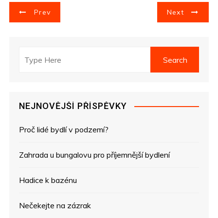
N
Prev
Next
a
v
i
g
NEJNOVĚJŠÍ PŘÍSPĚVKY
a
Proč lidé bydlí v podzemí?
c
e
Zahrada u bungalovu pro příjemnější bydlení
p
Hadice k bazénu
r
Nečekejte na zázrak