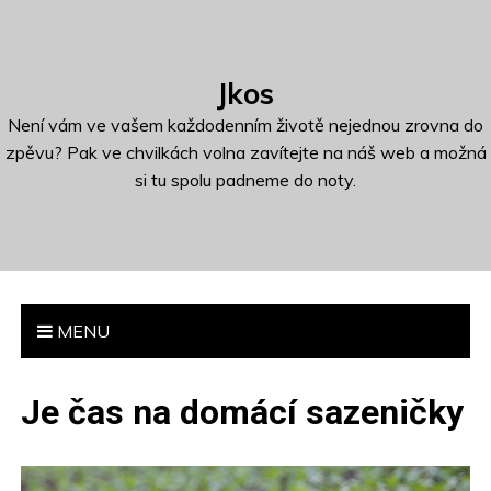
S
k
i
Jkos
p
t
Není vám ve vašem každodenním životě nejednou zrovna do
o
zpěvu? Pak ve chvilkách volna zavítejte na náš web a možná
c
si tu spolu padneme do noty.
o
n
t
e
n
MENU
t
Je čas na domácí sazeničky