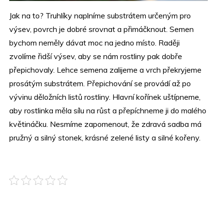
Jak na to? Truhlíky naplníme substrátem určeným pro
výsev, povrch je dobré srovnat a přimáčknout. Semen
bychom neměly dávat moc na jedno místo. Raději
zvolíme řidší výsev, aby se nám rostliny pak dobře
přepichovaly. Lehce semena zalijeme a vrch překryjeme
prosátým substrátem. Přepichování se provádí až po
vývinu děložních listů rostliny. Hlavní kořínek uštípneme,
aby rostlinka měla sílu na růst a přepíchneme ji do malého
květináčku. Nesmíme zapomenout, že zdravá sadba má
pružný a silný stonek, krásné zelené listy a silné kořeny.