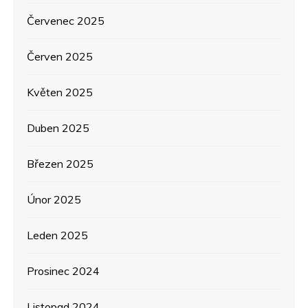
ě
Červenec 2025
v
Červen 2025
e
Květen 2025
k
Duben 2025
Březen 2025
Únor 2025
Leden 2025
Prosinec 2024
Listopad 2024