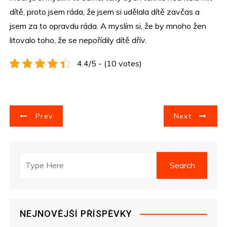
dítě, proto jsem ráda, že jsem si udělala dítě zavčas a
jsem za to opravdu ráda. A myslím si, že by mnoho žen
litovalo toho, že se nepořídily dítě dřív.
4.4/5 - (10 votes)
N
Prev
Next
a
v
i
g
NEJNOVĚJŠÍ PŘÍSPĚVKY
a