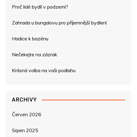
Proč lidé bydlí v podzemí?
c
e
Zahrada u bungalovu pro příjemnější bydlení
p
Hadice k bazénu
r
Nečekejte na zázrak
o
Krásná volba na vaši podlahu
p
ř
ARCHIVY
í
s
Červen 2026
p
Srpen 2025