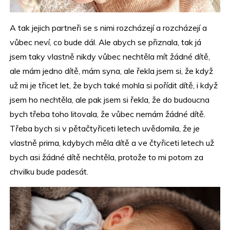
A tak jejich partneři se s nimi rozcházejí a rozcházejí a
vůbec neví, co bude dál.
Ale abych se přiznala, tak já
jsem taky vlastně nikdy vůbec nechtěla mít žádné dítě,
ale mám jedno dítě, mám syna, ale řekla jsem si, že když
už mi je třicet let, že bych také mohla si pořídit dítě, i když
jsem ho nechtěla, ale pak jsem si řekla, že do budoucna
bych třeba toho litovala, že vůbec nemám žádné dítě.
Třeba bych si v pětačtyřiceti letech uvědomila, že je
vlastně prima, kdybych měla dítě a ve čtyřiceti letech už
bych asi žádné dítě nechtěla, protože to mi potom za
chvilku bude padesát.