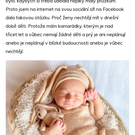
bylo, kdybych si třeba udělala nějaký malý průzkum.
Proto jsem na internet na svou sociální síť na Facebook
dala takovou otázku. Proč ženy nechtějí mít v dnešní
době děti. Protože mám kamarádky, kterým je nad
třicet let a vůbec nemají žádné děti a prý je ani neplánují
anebo je neplánují v blízké budoucnosti anebo je vůbec
nechtějí.