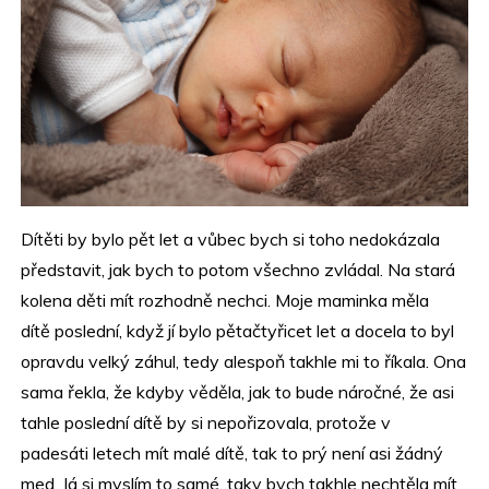
Dítěti by bylo pět let a vůbec bych si toho nedokázala
představit, jak bych to potom všechno zvládal. Na stará
kolena děti mít rozhodně nechci. Moje maminka měla
dítě poslední, když jí bylo pětačtyřicet let a docela to byl
opravdu velký záhul, tedy alespoň takhle mi to říkala. Ona
sama řekla, že kdyby věděla, jak to bude náročné, že asi
tahle poslední dítě by si nepořizovala, protože v
padesáti letech mít malé dítě, tak to prý není asi žádný
med. Já si myslím to samé, taky bych takhle nechtěla mít