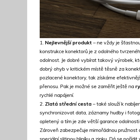
1.
Nejlevnější produkt
– ne vždy je šťastnou 
konstrukce konektorů je z odolného tvrzenéh
odolnost. Je dobré vybírat takový výrobek, kt
dobrý ohyb v kritickém místě těsně za konek
pozlacené konektory, tak získáme efektivnější
přenosu. Pak je možné se zaměřit ještě na
ry
rychlé napájení.
2.
Zlatá střední cesta
– také slouží k nabíj
synchronizovat data, záznamy hudby i fotog
opletený a tím je zde větší garance odolnosti
Zároveň zabezpečuje mimořádnou pružnost 
speciální slitinou hliníku a zinku. Dá se poří