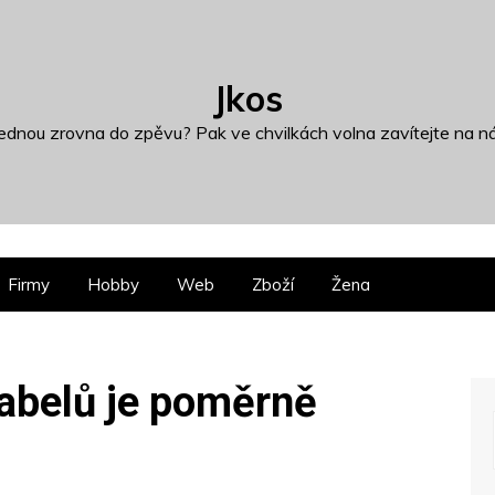
Jkos
dnou zrovna do zpěvu? Pak ve chvilkách volna zavítejte na ná
Firmy
Hobby
Web
Zboží
Žena
abelů je poměrně