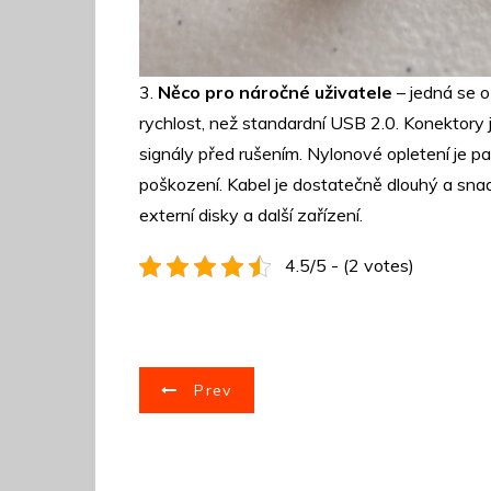
3.
Něco pro náročné uživatele
– jedná se 
rychlost, než standardní USB 2.0. Konektory 
signály před rušením. Nylonové opletení je p
poškození. Kabel je dostatečně dlouhý a snadn
externí disky a další zařízení.
4.5/5 - (2 votes)
N
Prev
a
v