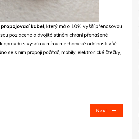
o
propojovací kabel
, který má o 10% vyšší přenosovou
jsou pozlacené a dvojité stínění chrání přenášené
ak opravdu s vysokou mírou mechanické odolnosti vůči
o se s ním propojí počítač, mobily, elektronické čtečky,
Next