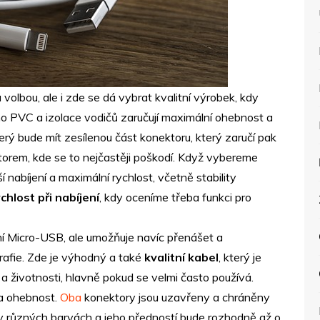
volbou, ale i zde se dá vybrat kvalitní výrobek, kdy
o PVC a izolace vodičů zaručují maximální ohebnost a
erý bude mít zesílenou část konektoru, který zaručí pak
torem, kde se to nejčastěji poškodí. Když vybereme
 nabíjení a maximální rychlost, včetně stability
chlost při nabíjení
, kdy oceníme třeba funkci pro
ení Micro-USB, ale umožňuje navíc přenášet a
rafie. Zde je výhodný a také
kvalitní kabel
, který je
 a životnosti, hlavně pokud se velmi často používá.
a ohebnost.
Oba
konektory jsou uzavřeny a chráněny
dit v různých barvách a jeho předností bude rozhodně až o