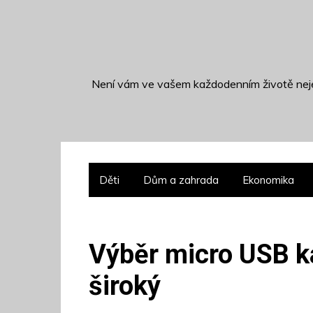
S
k
i
p
t
Není vám ve vašem každodenním životě neje
o
c
o
n
t
Děti
Dům a zahrada
Ekonomika
e
n
t
Výběr micro USB k
široký