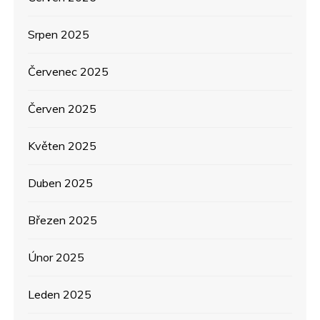
s
p
Srpen 2025
ě
Červenec 2025
v
Červen 2025
e
Květen 2025
k
Duben 2025
Březen 2025
Únor 2025
Leden 2025