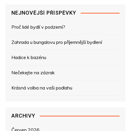
g
NEJNOVĚJŠÍ PŘÍSPĚVKY
a
Proč lidé bydlí v podzemí?
c
e
Zahrada u bungalovu pro příjemnější bydlení
p
Hadice k bazénu
r
Nečekejte na zázrak
o
Krásná volba na vaši podlahu
p
ř
ARCHIVY
í
Červen 2026