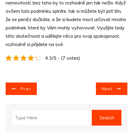
nemovitostí, bez toho by to rozhodně jen tak nešlo. Když
ovšem tuto podmínku splníte, tak si můžete být jistí tím,
že se peněz dočkáte, a že si budete moct určovat mnoho
podmínek, které by Vám mohly vyhovovat. Využijte tedy
této skutečnosti a udělejte něco pro svoji spokojenost,
rozhodně si přijdete na své.
4.3/5 - (7 votes)
N
Prev
Next
a
v
i