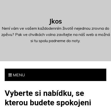
S
k
i
Jkos
p
t
Není vám ve vašem každodenním životě nejednou zrovna do
o
zpěvu? Pak ve chvilkách volna zavítejte na náš web a možná
c
si tu spolu padneme do noty.
o
n
t
e
n
MENU
t
Vyberte si nabídku, se
kterou budete spokojeni