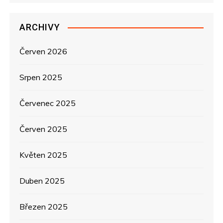
ř
ARCHIVY
í
s
Červen 2026
p
Srpen 2025
ě
Červenec 2025
v
Červen 2025
e
Květen 2025
k
Duben 2025
Březen 2025