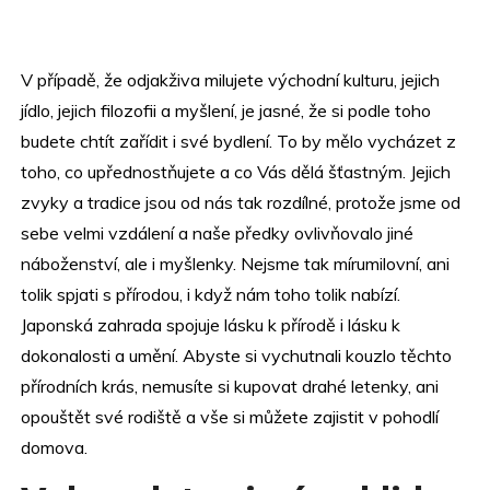
V případě, že odjakživa milujete východní kulturu, jejich
jídlo, jejich filozofii a myšlení, je jasné, že si podle toho
budete chtít zařídit i své bydlení. To by mělo vycházet z
toho, co upřednostňujete a co Vás dělá šťastným. Jejich
zvyky a tradice jsou od nás tak rozdílné, protože jsme od
sebe velmi vzdálení a naše předky ovlivňovalo jiné
náboženství, ale i myšlenky. Nejsme tak mírumilovní, ani
tolik spjati s přírodou, i když nám toho tolik nabízí.
Japonská zahrada
spojuje lásku k přírodě i lásku k
dokonalosti a umění. Abyste si vychutnali kouzlo těchto
přírodních krás, nemusíte si kupovat drahé letenky, ani
opouštět své rodiště a vše si můžete zajistit v pohodlí
domova.