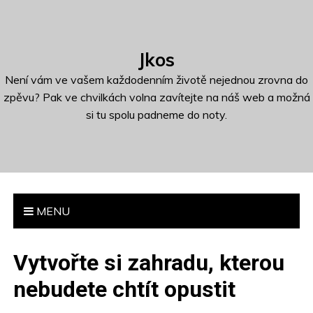
S
k
i
Jkos
p
t
Není vám ve vašem každodenním životě nejednou zrovna do
o
zpěvu? Pak ve chvilkách volna zavítejte na náš web a možná
c
si tu spolu padneme do noty.
o
n
t
e
n
MENU
t
Vytvořte si zahradu, kterou
nebudete chtít opustit