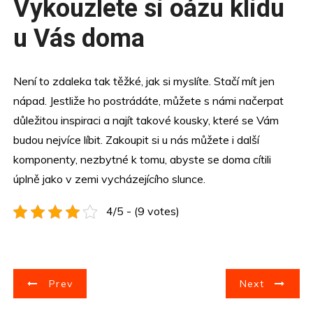
Vykouzlete si oázu klidu
u Vás doma
Není to zdaleka tak těžké, jak si myslíte. Stačí mít jen
nápad. Jestliže ho postrádáte, můžete s námi načerpat
důležitou inspiraci a najít takové kousky, které se Vám
budou nejvíce líbit. Zakoupit si u nás můžete i další
komponenty, nezbytné k tomu, abyste se doma cítili
úplně jako v zemi vycházejícího slunce.
4/5 - (9 votes)
N
Prev
Next