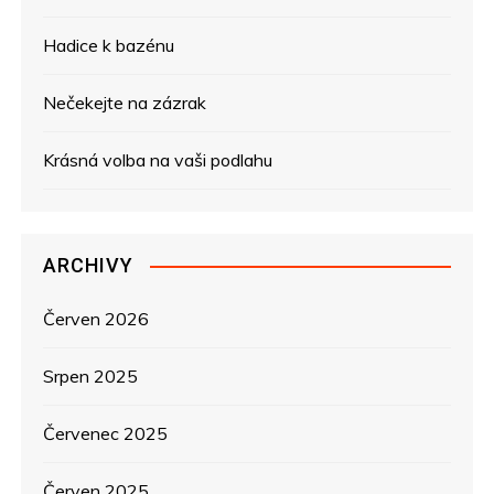
p
Hadice k bazénu
r
Nečekejte na zázrak
o
Krásná volba na vaši podlahu
p
ř
ARCHIVY
í
s
Červen 2026
p
Srpen 2025
ě
Červenec 2025
v
Červen 2025