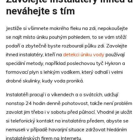
neváhejte s tím
Jestliže si všimnete mokrého fleku na zdi, nepokoušejte
se najít místo úniku pouhým pohledem, to se vám stěží
podaří a zbytečně byste rozbourali půlku zdi. Zavolejte
ihned instalatéry, kteří na
detekci úniku vody
používají
speciální metody, například poslechovou tyč Hykron a
formovací plyn s lehkým vodíkem, který odhalí i velmi
drobné skulinky, kudy voda proniká.
Instalatéři pracují i o víkendech a o svátcích, udržují
nonstop 24 hodin denně pohotovost, takže není problém
zavolat jim třeba i v sobotu před půlnocí. Vhodné je uložit
si telefonický kontakt na instalatéra předem, abyste se
nemuseli v případě havarijní situace zdržovat hledáním
instalatérských firem na Internetu.