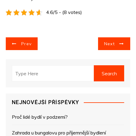
4.6/5 - (8 votes)
N
Prev
Next
a
v
i
g
NEJNOVĚJŠÍ PŘÍSPĚVKY
a
Proč lidé bydlí v podzemí?
c
e
Zahrada u bungalovu pro příjemnější bydlení