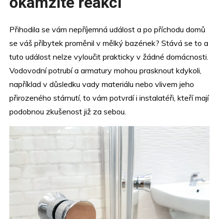
okamžité reakci
Přihodila se vám nepříjemná událost a po příchodu domů
se váš příbytek proměnil v mělký bazének? Stává se to a
tuto událost nelze vyloučit prakticky v žádné domácnosti.
Vodovodní potrubí a armatury mohou prasknout kdykoli,
například v důsledku vady materiálu nebo vlivem jeho
přirozeného stárnutí, to vám potvrdí i instalatéři, kteří mají
podobnou zkušenost již za sebou.