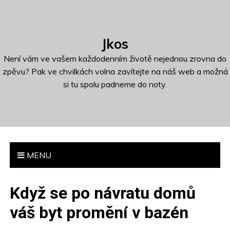
S
k
i
Jkos
p
t
Není vám ve vašem každodenním životě nejednou zrovna do
o
zpěvu? Pak ve chvilkách volna zavítejte na náš web a možná
c
si tu spolu padneme do noty.
o
n
t
e
n
MENU
t
Když se po návratu domů
váš byt promění v bazén