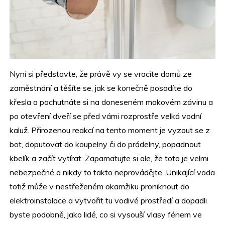
Nyní si představte, že právě vy se vracíte domů ze
zaměstnání a těšíte se, jak se konečně posadíte do
křesla a pochutnáte si na doneseném makovém závinu a
po otevření dveří se před vámi rozprostře velká vodní
kaluž. Přirozenou reakcí na tento moment je vyzout se z
bot, doputovat do koupelny či do prádelny, popadnout
kbelík a začít vytírat. Zapamatujte si ale, že toto je velmi
nebezpečné a nikdy to takto neprovádějte. Unikající voda
totiž může v nestřeženém okamžiku proniknout do
elektroinstalace a vytvořit tu vodivé prostředí a dopadli
byste podobně, jako lidé, co si vysouší vlasy fénem ve