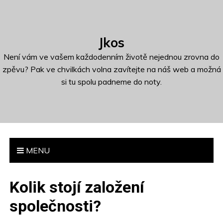
S
k
i
Jkos
p
t
Není vám ve vašem každodenním životě nejednou zrovna do
o
zpěvu? Pak ve chvilkách volna zavítejte na náš web a možná
c
si tu spolu padneme do noty.
o
n
t
e
n
MENU
t
Kolik stojí založení
společnosti?