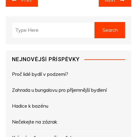
Prev
Next
a
v
i
g
NEJNOVĚJŠÍ PŘÍSPĚVKY
a
Proč lidé bydlí v podzemí?
c
e
Zahrada u bungalovu pro příjemnější bydlení
p
Hadice k bazénu
r
Nečekejte na zázrak
o