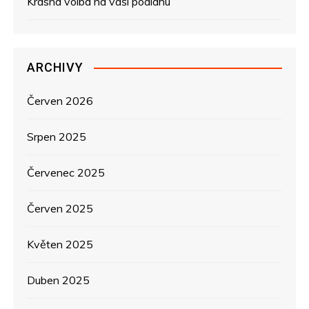
Krásná volba na vaši podlahu
p
ř
ARCHIVY
í
s
Červen 2026
p
Srpen 2025
ě
Červenec 2025
v
Červen 2025
e
Květen 2025
k
Duben 2025