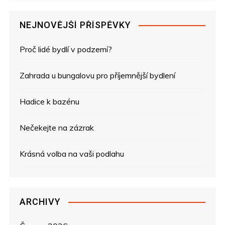
g
NEJNOVĚJŠÍ PŘÍSPĚVKY
a
Proč lidé bydlí v podzemí?
c
e
Zahrada u bungalovu pro příjemnější bydlení
p
Hadice k bazénu
r
Nečekejte na zázrak
o
Krásná volba na vaši podlahu
p
ř
ARCHIVY
í