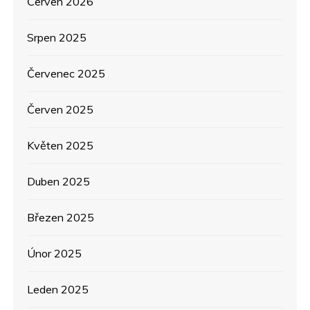
s
Červen 2026
p
Srpen 2025
ě
Červenec 2025
v
Červen 2025
e
Květen 2025
k
Duben 2025
Březen 2025
Únor 2025
Leden 2025