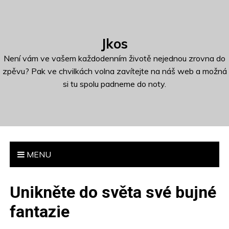
S
k
i
Jkos
p
t
Není vám ve vašem každodenním životě nejednou zrovna do
o
zpěvu? Pak ve chvilkách volna zavítejte na náš web a možná
c
si tu spolu padneme do noty.
o
n
t
e
n
MENU
t
Unikněte do světa své bujné
fantazie