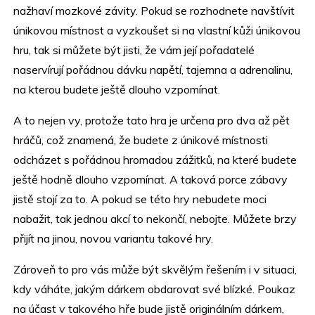
nažhaví mozkové závity. Pokud se rozhodnete navštívit
únikovou místnost a vyzkoušet si na vlastní kůži únikovou
hru, tak si můžete být jisti, že vám její pořadatelé
naservírují pořádnou dávku napětí, tajemna a adrenalinu,
na kterou budete ještě dlouho vzpomínat.
A to nejen vy, protože tato hra je určena pro dva až pět
hráčů, což znamená, že budete z únikové místnosti
odcházet s pořádnou hromadou zážitků, na které budete
ještě hodně dlouho vzpomínat. A taková porce zábavy
jistě stojí za to. A pokud se této hry nebudete moci
nabažit, tak jednou akcí to nekončí, nebojte. Můžete brzy
přijít na jinou, novou variantu takové hry.
Zároveň to pro vás může být skvělým řešením i v situaci,
kdy váháte, jakým dárkem obdarovat své blízké. Poukaz
na účast v takového hře bude jistě originálním dárkem,