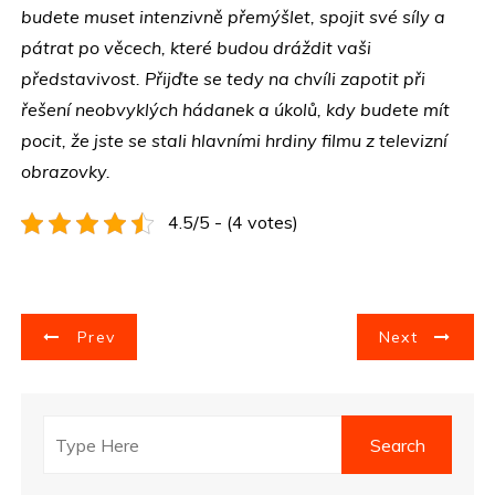
budete muset intenzivně přemýšlet, spojit své síly a
pátrat po věcech, které budou dráždit vaši
představivost. Přijďte se tedy na chvíli zapotit při
řešení neobvyklých hádanek a úkolů, kdy budete mít
pocit, že jste se stali hlavními hrdiny filmu z televizní
obrazovky.
4.5/5 - (4 votes)
N
Prev
Next
a
v
i