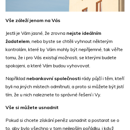
Vše záleží jenom na Vás
Jestli je Vám jasné, že zrovna
nejste ideálním
žadatelem
, nebo byste se chtěli vyhnout některým
kontrolám, které by Vám mohly být nepříjemné, tak věřte
tomu, že i pro Vás existují možnosti, se kterými budete
spokojeni, a které Vám budou vyhovovat.
Například
nebankovní společnosti
rády půjčí i těm, kteří
byli na jiných místech odmítnuti, a proto si můžete být jistí
tím, že u nich naleznete to správné řešení i Vy.
Vše si můžete usnadnit
Pokud si chcete získání peněz usnadnit a postarat se o
to, aby bylo všechno v tom nejlepším pořádku, i když