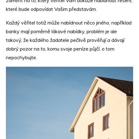
zaměřit na to, který věřitel Vám dokáže nabídnout řešení,
které bude odpovídat Vašim představám.
Každý věřitel totiž může nabídnout něco jiného, například
banky mají poměrně lákavé nabídky, problém je ale
takový, že každého žadatele pečlivě prověřují a dávají
dobrý pozor na to, komu svoje peníze půjčí, o tom
nepochybujte.