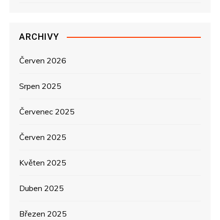
p
ř
ARCHIVY
í
s
Červen 2026
p
Srpen 2025
ě
Červenec 2025
v
Červen 2025
e
Květen 2025
k
Duben 2025
Březen 2025