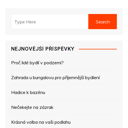
a
v
i
g
NEJNOVĚJŠÍ PŘÍSPĚVKY
a
Proč lidé bydlí v podzemí?
c
e
Zahrada u bungalovu pro příjemnější bydlení
p
Hadice k bazénu
r
Nečekejte na zázrak
o
Krásná volba na vaši podlahu