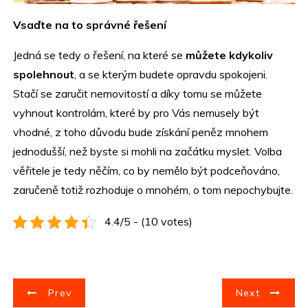
Vsaďte na to správné řešení
Jedná se tedy o řešení, na které se
můžete kdykoliv
spolehnout
, a se kterým budete opravdu spokojeni.
Stačí se zaručit nemovitostí a díky tomu se můžete
vyhnout kontrolám, které by pro Vás nemusely být
vhodné, z toho důvodu bude získání peněz mnohem
jednodušší, než byste si mohli na začátku myslet. Volba
věřitele je tedy něčím, co by nemělo být podceňováno,
zaručeně totiž rozhoduje o mnohém, o tom nepochybujte.
4.4/5 - (10 votes)
N
Prev
Next