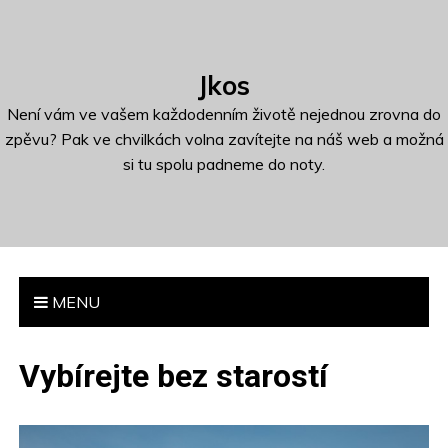
S
k
i
Jkos
p
t
Není vám ve vašem každodenním životě nejednou zrovna do
o
zpěvu? Pak ve chvilkách volna zavítejte na náš web a možná
c
si tu spolu padneme do noty.
o
n
t
e
n
MENU
t
Vybírejte bez starostí