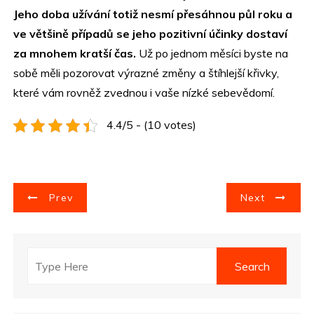
Jeho doba užívání totiž nesmí přesáhnou půl roku a
ve většině případů se jeho pozitivní účinky dostaví
za mnohem kratší čas.
Už po jednom měsíci byste na
sobě měli pozorovat výrazné změny a štíhlejší křivky,
které vám rovněž zvednou i vaše nízké sebevědomí.
4.4/5 - (10 votes)
N
Prev
Next
a
v
i