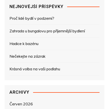
g
NEJNOVĚJŠÍ PŘÍSPĚVKY
a
Proč lidé bydlí v podzemí?
c
e
Zahrada u bungalovu pro příjemnější bydlení
p
Hadice k bazénu
r
Nečekejte na zázrak
o
Krásná volba na vaši podlahu
p
ř
ARCHIVY
í
s
Červen 2026