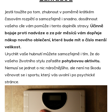
Jestli toužíte po tom, zhubnout v poměrně krátkém
časovém rozpětí a samozřejmě i snadno, dosáhnout
vašeho cíle vám pomůže i tento doplněk stravy.
Účinně
bojuje proti nadváze a za pár měsíců vám dopřeje
nákup nového oblečení, které bude mít o číslo menší
velikost.
Urychlit vaše hubnutí můžete samozřejmě i tím, že do
vašeho životního stylu zařadíte
pohybovou aktivitu.
Nemusí se jednat o nic náročnějšího, ale není na škodu
věnovat se i sportu, který vás uvolní i po psychické
stránce.