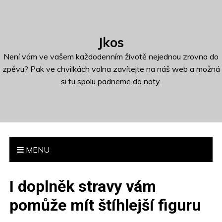
S
k
i
Jkos
p
t
Není vám ve vašem každodenním životě nejednou zrovna do
o
zpěvu? Pak ve chvilkách volna zavítejte na náš web a možná
c
si tu spolu padneme do noty.
o
n
t
e
n
MENU
t
I doplněk stravy vám
pomůže mít štíhlejší figuru