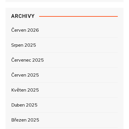
ř
ARCHIVY
í
s
Červen 2026
p
Srpen 2025
ě
Červenec 2025
v
Červen 2025
e
Květen 2025
k
Duben 2025
Březen 2025