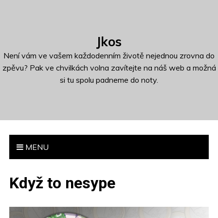
S
k
i
Jkos
p
t
Není vám ve vašem každodenním životě nejednou zrovna do
o
zpěvu? Pak ve chvilkách volna zavítejte na náš web a možná
c
si tu spolu padneme do noty.
o
n
t
e
n
MENU
t
Když to nesype