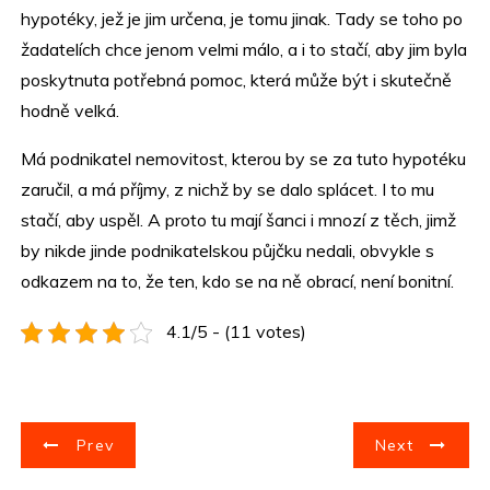
hypotéky, jež je jim určena, je tomu jinak. Tady se toho po
žadatelích chce jenom velmi málo, a i to stačí, aby jim byla
poskytnuta potřebná pomoc, která může být i skutečně
hodně velká.
Má podnikatel nemovitost, kterou by se za tuto hypotéku
zaručil, a má příjmy, z nichž by se dalo splácet. I to mu
stačí, aby uspěl. A proto tu mají šanci i mnozí z těch, jimž
by nikde jinde podnikatelskou půjčku nedali, obvykle s
odkazem na to, že ten, kdo se na ně obrací, není bonitní.
4.1/5 - (11 votes)
N
Prev
Next