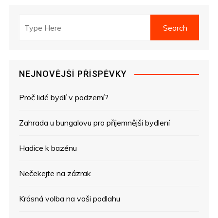
a
v
i
g
NEJNOVĚJŠÍ PŘÍSPĚVKY
a
Proč lidé bydlí v podzemí?
c
e
Zahrada u bungalovu pro příjemnější bydlení
p
Hadice k bazénu
r
Nečekejte na zázrak
o
Krásná volba na vaši podlahu
p