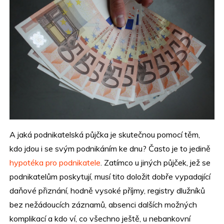
A jaká podnikatelská půjčka je skutečnou pomocí těm,
kdo jdou i se svým podnikáním ke dnu? Často je to jedině
hypotéka pro podnikatele
. Zatímco u jiných půjček, jež se
podnikatelům poskytují, musí tito doložit dobře vypadající
daňové přiznání, hodně vysoké příjmy, registry dlužníků
bez nežádoucích záznamů, absenci dalších možných
komplikací a kdo ví, co všechno ještě, u nebankovní