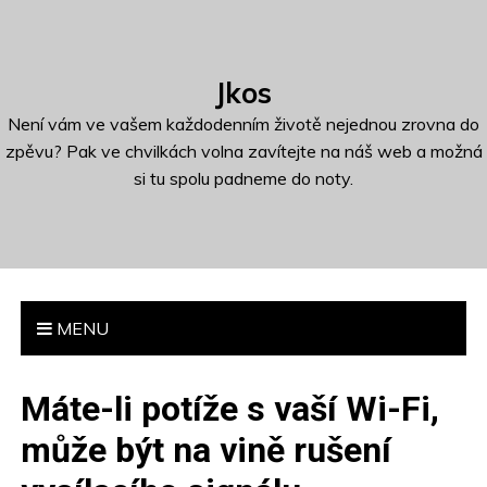
S
k
i
Jkos
p
t
Není vám ve vašem každodenním životě nejednou zrovna do
o
zpěvu? Pak ve chvilkách volna zavítejte na náš web a možná
c
si tu spolu padneme do noty.
o
n
t
e
n
MENU
t
Máte-li potíže s vaší Wi-Fi,
může být na vině rušení