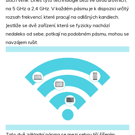
na 5 GHz a 2,4 GHz. V každém pásmu je k dispozici určitý
rozsah frekvencí, které pracují na odlišných kanálech.
Jestliže se dvě zařízení, která se fyzicky nachází
nedaleko od sebe, potkají na podobném pásmu, mohou se
navzájem rušit.
Tato dvě základní pásma se mezi sebou liší šířením