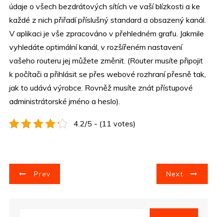
údaje o všech bezdrátových sítích ve vaší blízkosti a ke
každé z nich přiřadí příslušný standard a obsazený kanál.
V aplikaci je vše zpracováno v přehledném grafu. Jakmile
vyhledáte optimální kanál, v rozšířeném nastavení
vašeho routeru jej můžete změnit. (Router musíte připojit
k počítači a přihlásit se přes webové rozhraní přesně tak,
jak to udává výrobce. Rovněž musíte znát přístupové
administrátorské jméno a heslo).
4.2/5 - (11 votes)
N
Prev
Next
a
v