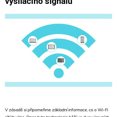
vysílacího signálu
V zásadě si připomeňme základní informace, co o Wi-Fi
sítích víme. Dnes tyto technologie běží ve dvou úrovních,