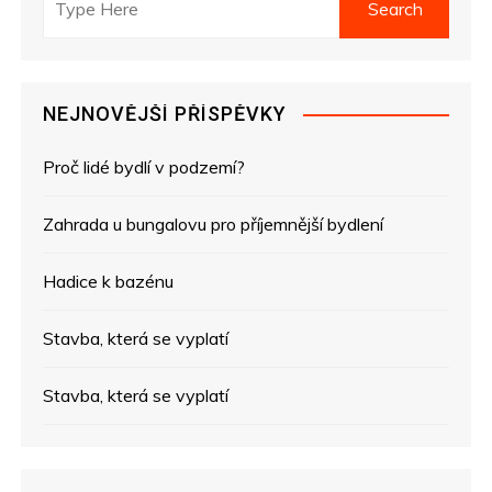
i
g
NEJNOVĚJŠÍ PŘÍSPĚVKY
a
Proč lidé bydlí v podzemí?
c
e
Zahrada u bungalovu pro příjemnější bydlení
p
Hadice k bazénu
r
Stavba, která se vyplatí
o
Stavba, která se vyplatí
p
ř