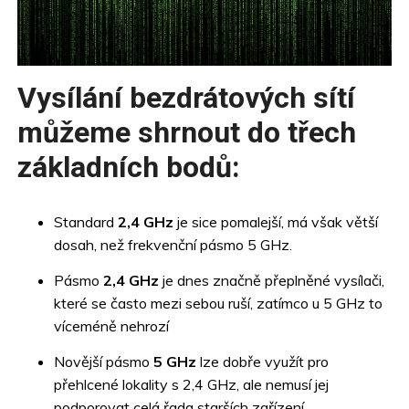
Vysílání bezdrátových sítí
můžeme shrnout do třech
základních bodů:
Standard
2,4 GHz
je sice pomalejší, má však větší
dosah, než frekvenční pásmo 5 GHz.
Pásmo
2,4 GHz
je dnes značně přeplněné vysílači,
které se často mezi sebou ruší, zatímco u 5 GHz to
víceméně nehrozí
Novější pásmo
5 GHz
lze dobře využít pro
přehlcené lokality s 2,4 GHz, ale nemusí jej
podporovat celá řada starších zařízení.