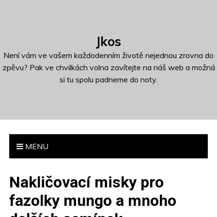
S
k
i
Jkos
p
t
Není vám ve vašem každodenním životě nejednou zrovna do
o
zpěvu? Pak ve chvilkách volna zavítejte na náš web a možná
c
si tu spolu padneme do noty.
o
n
t
e
n
MENU
t
Nakličovací misky pro
fazolky mungo a mnoho