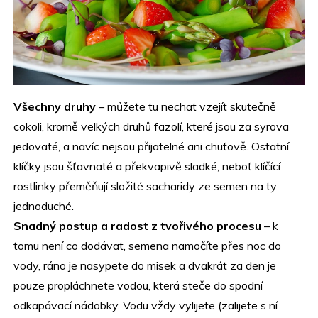
Všechny druhy
– můžete tu nechat vzejít skutečně
cokoli, kromě velkých druhů fazolí, které jsou za syrova
jedovaté, a navíc nejsou přijatelné ani chuťově. Ostatní
klíčky jsou šťavnaté a překvapivě sladké, neboť klíčící
rostlinky přeměňují složité sacharidy ze semen na ty
jednoduché.
Snadný postup a radost z tvořivého procesu
– k
tomu není co dodávat, semena namočíte přes noc do
vody, ráno je nasypete do misek a dvakrát za den je
pouze propláchnete vodou, která steče do spodní
odkapávací nádobky. Vodu vždy vylijete (zalijete s ní