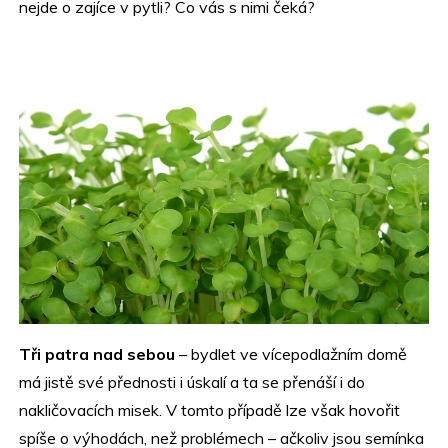
nejde o zajíce v pytli? Co vás s nimi čeká?
Tři patra nad sebou
– bydlet ve vícepodlažním domě
má jistě své přednosti i úskalí a ta se přenáší i do
nakličovacích misek. V tomto případě lze však hovořit
spíše o výhodách, než problémech – ačkoliv jsou semínka