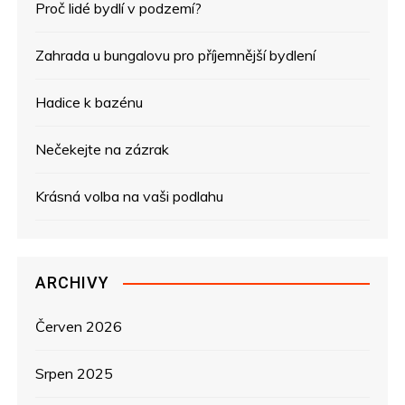
Proč lidé bydlí v podzemí?
c
e
Zahrada u bungalovu pro příjemnější bydlení
p
Hadice k bazénu
r
Nečekejte na zázrak
o
Krásná volba na vaši podlahu
p
ř
ARCHIVY
í
s
Červen 2026
p
Srpen 2025