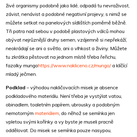
živé organismy podobně jako lidé, odpadá tu nevraživost,
závist, nenávist a podobné negativní projevy, s nimiž se
můžete setkat na panelových sídlištích poměrně běžně.
Tři patra nad sebou v podobě plastových válců mohou
obývat nejrůznější druhy semen, vzájemně si nepřekáží,
neokrádají se ani o světlo, ani o vlhkost a živiny. Můžete
tu zkrátka pěstovat na jednom místě třeba řeřichu,
fazolky mungo
https://www.nakliceno.cz/mungo/
a klíčící
mladý ječmen.
Podklad
– výhodou nakličovacích misek je absence
podkladového materiálu. Není třeba je vystýlat vatou,
obinadlem, toaletním papírem, ubrousky a podobným
nemotorným
materiálem
, do něhož se semínka jen
vpletou svými kořínky a vy byste je museli pracně
oddělovat. Do misek se semínka pouze nasypou,