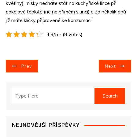
květiny), misky necháte stát na kuchyňské lince při
pokojové teplotě (ne na přímém slunci) a za několik dnů
již máte klíčky připravené ke konzumaci.
4.3/5 - (9 votes)
N
Prev
Next
a
v
i
g
NEJNOVĚJŠÍ PŘÍSPĚVKY
a