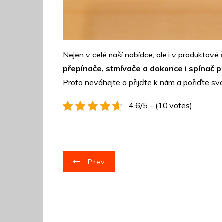
Nejen v celé naší nabídce, ale i v produktov
přepínače, stmívače a dokonce i spínač 
Proto neváhejte a přijďte k nám a pořiďte sv
4.6/5 - (10 votes)
N
Prev
a
v