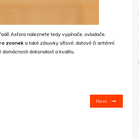
é řadě Asfora naleznete tedy vypínače, ovladače,
pro zvonek
a také zásuvky síťové, datové či anténní.
é domácnosti dokonalost a kvalitu.
Next