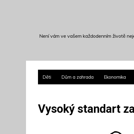
S
k
i
p
t
Není vám ve vašem každodenním životě neje
o
c
o
n
t
Děti
Dům a zahrada
Ekonomika
e
n
t
Vysoký standart z