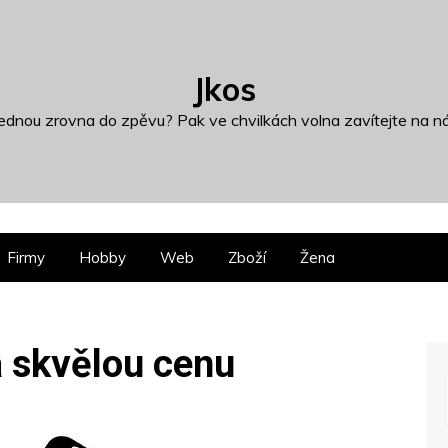
Jkos
dnou zrovna do zpěvu? Pak ve chvilkách volna zavítejte na ná
Firmy
Hobby
Web
Zboží
Žena
a skvělou cenu