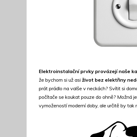
Elektroinstalační prvky provázejí naše k
že bychom si už asi
život bez elektřiny ned
prát prádlo na valše v neckách? Svítit si doma
počítače se koukat pouze do ohně? Možná jen
vymožeností moderní doby, ale určitě by tak ne